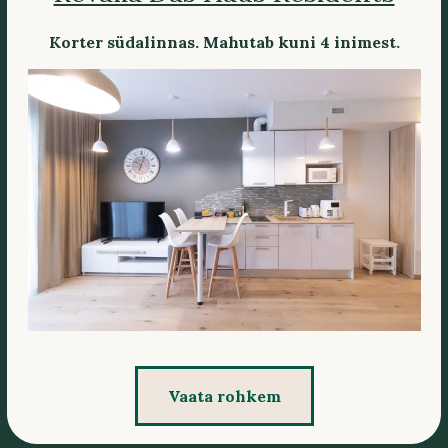
Korter südalinnas. Mahutab kuni 4 inimest.
Vaata rohkem